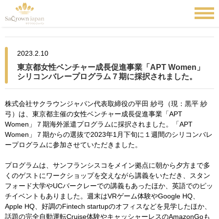
2023.2.10
東京都女性ベンチャー成長促進事業「APT Women」
シリコンバレープログラム７期に採択されました。
株式会社サクラウンジャパン代表取締役の平田 紗弓（現：黒平 紗
弓）は、東京都主催の女性ベンチャー成長促進事業「APT
Women」７期海外派遣プログラムに採択されました。「APT
Women」７期からの選抜で2023年1月下旬に１週間のシリコンバレ
ープログラムに参加させていただきました。
プログラムは、サンフランシスコをメイン拠点に朝から夕方まで多
くのゲストにワークショップを交えながら講義をいただき、スタン
フォード大学やUCバークレーでの講義もあったほか、英語でのピッ
チイベントもありました。週末はVRゲーム体験やGoogle HQ、
Apple HQ、好調のFintech startupのオフィスなどを見学したほか、
話題の完全自動運転Cruise体験やキャッシャーレスのAmazonGoも